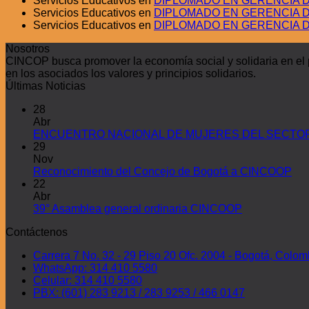
Servicios Educativos
en
DIPLOMADO EN GERENCIA D
Servicios Educativos
en
DIPLOMADO EN GERENCIA D
Servicios Educativos
en
DIPLOMADO EN GERENCIA D
Nosotros
CINCOP busca promover la economía social y solidaria en el pa
en los asociados los valores y principios solidarios.
Últimas Noticias
28
Abr
ENCUENTRO NACIONAL DE MUJERES DEL SECTOR 
29
Nov
Reconocimiento del Concejo de Bogotá a CINCOOP
22
Abr
39° Asamblea general ordinaria CINCOOP
Contáctenos
Carrera 7 No. 32 - 29 Piso 20 Ofc. 2004 - Bogotá, Colom
WhatsApp: 314 410 5580
Celular: 314 410 5580
PBX: (601) 283 9213 / 283 9253 / 466 0147