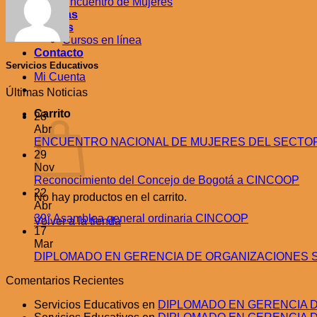
Encuentro de Mujeres
Noticias
Cursos
Cursos en línea
Contacto
Servicios Educativos
Mi Cuenta
Últimas Noticias
Carrito
28
Abr
ENCUENTRO NACIONAL DE MUJERES DEL SECTOR 
29
Nov
Reconocimiento del Concejo de Bogotá a CINCOOP
22
No hay productos en el carrito.
Abr
39° Asamblea general ordinaria CINCOOP
Volver a la tienda
17
Mar
DIPLOMADO EN GERENCIA DE ORGANIZACIONES 
Comentarios Recientes
Servicios Educativos
en
DIPLOMADO EN GERENCIA D