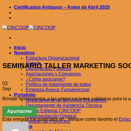
Saltar
Certificados Antiguos – Antes de Abril 2020
al
contenido
Inicio
Nosotros
Estructura Organizacional
Galería
SEMINARIO TALLER MARKETING SO
Documentos Públicos
Asociaciones y Convenios
¿Cómo asociarse?
03
Política de tratamiento de datos
Sep
Empresa Anexa: Funservicoop
Portafolio
Brindar herramientas a las organizaciones solidarias para la
Departamento de Servicios Educativos
Departamento de Asistencia Técnica
Fondo Editorial CINCOOP
Apuntarme
Representación Gremial
Esta entrada fue publicada en . Marque como favorito el
Enlac
Gestión de Proyectos
Eventos