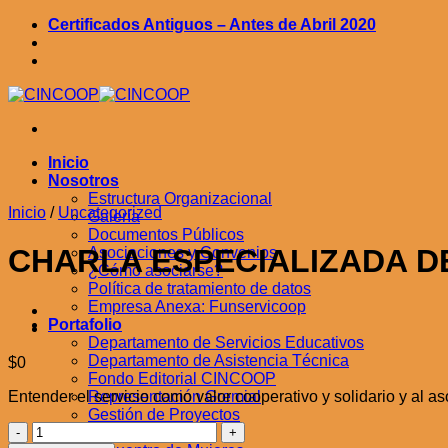
Saltar
Certificados Antiguos – Antes de Abril 2020
al
contenido
Inicio
Nosotros
Estructura Organizacional
Inicio
/
Uncategorized
Galería
Documentos Públicos
CHARLA ESPECIALIZADA D
Asociaciones y Convenios
¿Cómo asociarse?
Política de tratamiento de datos
Empresa Anexa: Funservicoop
Portafolio
Departamento de Servicios Educativos
Departamento de Asistencia Técnica
$
0
Fondo Editorial CINCOOP
Entender el servicio como valor cooperativo y solidario y al a
Representación Gremial
Gestión de Proyectos
CHARLA
Eventos
ESPECIALIZADA