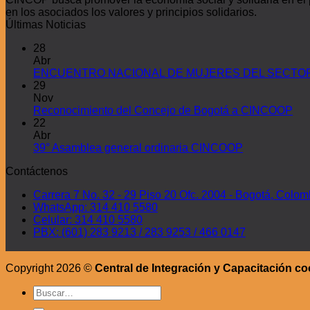
en los asociados los valores y principios solidarios.
Últimas Noticias
28
Abr
ENCUENTRO NACIONAL DE MUJERES DEL SECTOR 
29
Nov
Reconocimiento del Concejo de Bogotá a CINCOOP
22
Abr
39° Asamblea general ordinaria CINCOOP
Contáctenos
Carrera 7 No. 32 - 29 Piso 20 Ofc. 2004 - Bogotá, Colom
WhatsApp: 314 410 5580
Celular: 314 410 5580
PBX: (601) 283 9213 / 283 9253 / 466 0147
Copyright 2026 ©
Central de Integración y Capacitación co
Buscar
por: