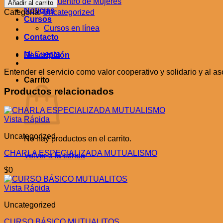
Encuentro de Mujeres
Añadir al carrito
DE
Noticias
Categoría:
Uncategorized
SERVICIO
Cursos
AL
Cursos en línea
ASOCIADO
Contacto
cantidad
Mi Cuenta
Descripción
Entender el servicio como valor cooperativo y solidario y al a
Carrito
Productos relacionados
Vista Rápida
Uncategorized
No hay productos en el carrito.
CHARLA ESPECIALIZADA MUTUALISMO
Volver a la tienda
$
0
Vista Rápida
Uncategorized
CURSO BÁSICO MUTUALITOS