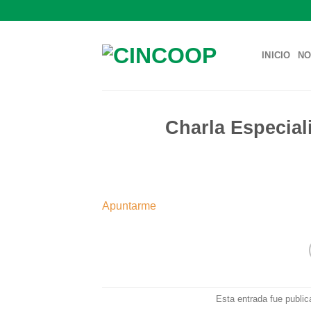
Saltar
al
contenido
INICIO
NO
Charla Especial
Apuntarme
Esta entrada fue publi